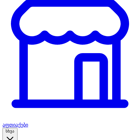
აფთიაქები
სხვა