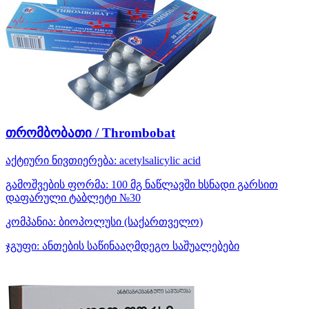
თრომბობათი / Thrombobat
აქტიური ნივთიერება:
acetylsalicylic acid
გამოშვების ფორმა:
100 მგ ნაწლავში ხსნადი გარსით
დაფარული ტაბლეტი №30
კომპანია:
ბიოპოლუსი
(საქართველო)
ჯგუფი:
ანთების საწინააღმდეგო საშუალებები