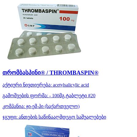
თრომბასპინი® / THROMBASPIN®
აქტიური ნივთიერება:
acetylsalicylic acid
გამოშვების ფორმა:
- 100მგ ტაბლეტი #20
კომპანია:
ჯი-ემ-პი
(საქართველო)
ჯგუფი:
ანთების საწინააღმდეგო საშუალებები