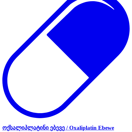
ოქსალიპლატინი ებევე / Oxaliplatin Ebewe