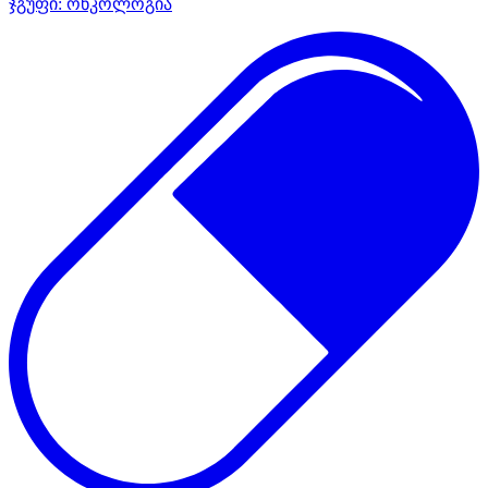
ჯგუფი:
ონკოლოგია