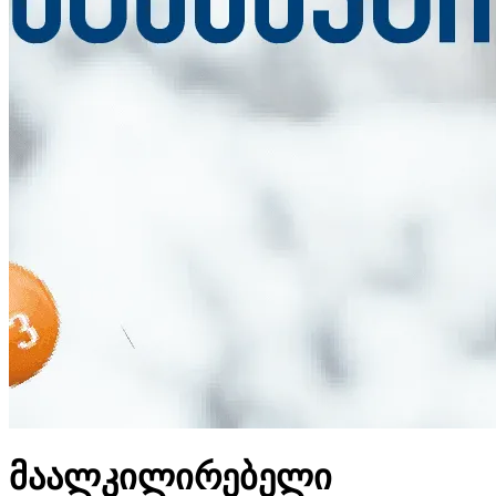
მაალკილირებელი