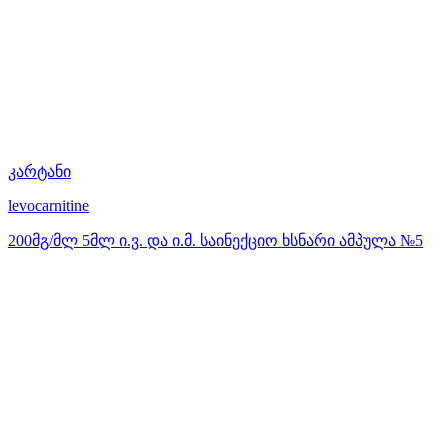
კარტანი
levocarnitine
200მგ/მლ 5მლ ი.ვ. და ი.მ. საინექციო ხსნარი ამპულა №5