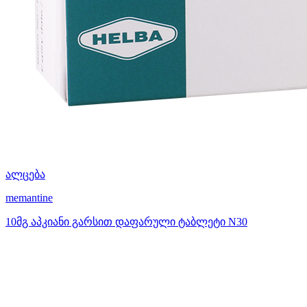
ალცება
memantine
10მგ აპკიანი გარსით დაფარული ტაბლეტი N30