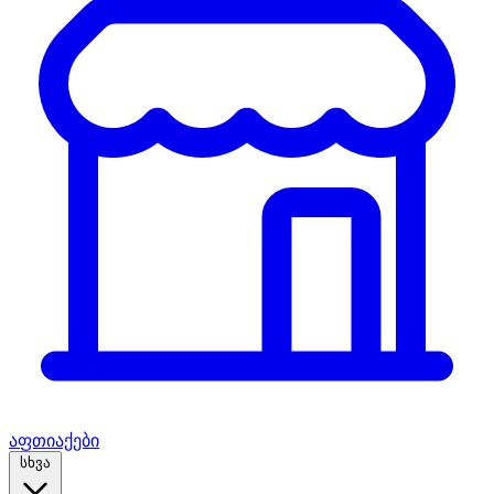
აფთიაქები
სხვა