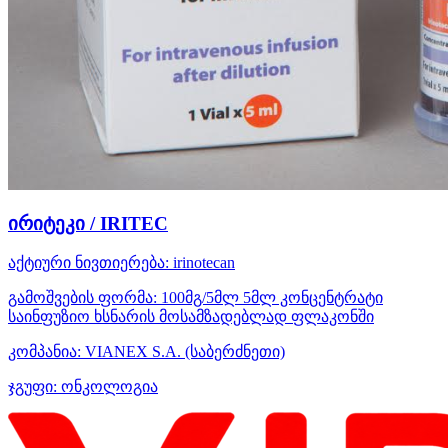
ირიტეკი / IRITEC
აქტიური ნივთიერება:
irinotecan
გამოშვების ფორმა:
100მგ/5მლ 5მლ კონცენტრატი
საინფუზიო ხსნარის მოსამზადებლად ფლაკონში
კომპანია:
VIANEX S.A.
(საბერძნეთი)
ჯგუფი:
ონკოლოგია