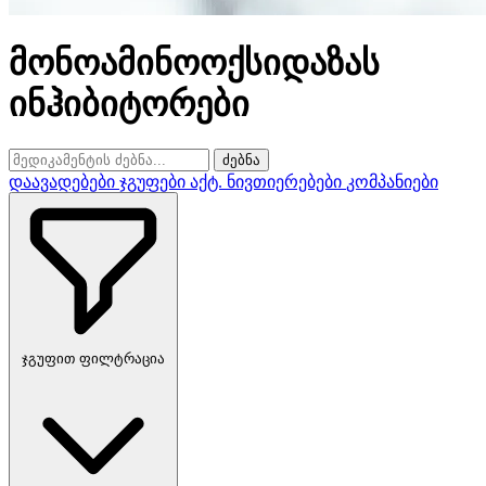
მონოამინოოქსიდაზას
ინჰიბიტორები
ძებნა
დაავადებები
ჯგუფები
აქტ. ნივთიერებები
კომპანიები
ჯგუფით ფილტრაცია