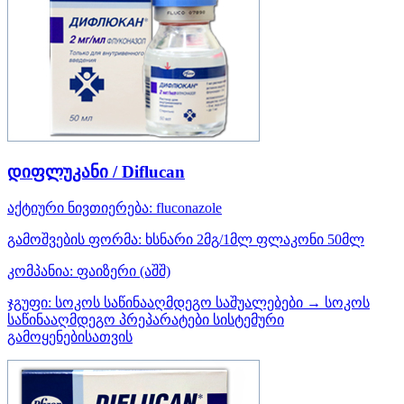
დიფლუკანი / Diflucan
აქტიური ნივთიერება:
fluconazole
გამოშვების ფორმა:
ხსნარი 2მგ/1მლ ფლაკონი 50მლ
კომპანია:
ფაიზერი
(აშშ)
ჯგუფი:
სოკოს საწინააღმდეგო საშუალებები → სოკოს
საწინააღმდეგო პრეპარატები სისტემური
გამოყენებისათვის