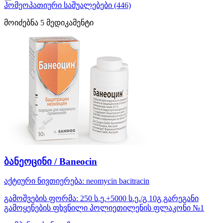
ჰომეოპათიური საშუალებები
(446)
მოიძებნა
5
მედიკამენტი
ბანეოცინი / Baneocin
აქტიური ნივთიერება:
neomycin
bacitracin
გამოშვების ფორმა:
250 ს.ე.+5000 ს.ე./გ 10გ გარეგანი
გამოყენების ფხვნილი პოლიეთილენის ფლაკონი №1