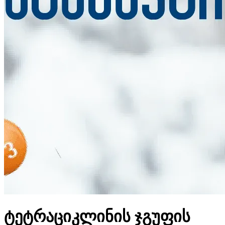
ტეტრაციკლინის ჯგუფის