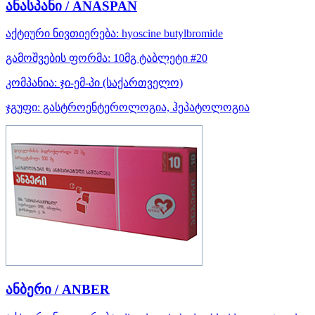
ანასპანი / ANASPAN
აქტიური ნივთიერება:
hyoscine butylbromide
გამოშვების ფორმა:
10მგ ტაბლეტი #20
კომპანია:
ჯი-ემ-პი
(საქართველო)
ჯგუფი:
გასტროენტეროლოგია, ჰეპატოლოგია
ანბერი / ANBER