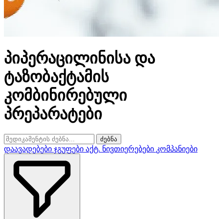
პიპერაცილინისა და
ტაზობაქტამის
კომბინირებული
პრეპარატები
ძებნა
დაავადებები
ჯგუფები
აქტ. ნივთიერებები
კომპანიები