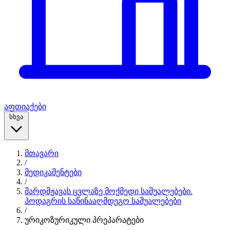
აფთიაქები
სხვა
მთავარი
/
მედიკამენტები
/
შარდმჟავას ცვლაზე მოქმედი საშუალებები.
პოდაგრის საწინააღმდეგო საშუალებები
/
ურიკოზურიკული პრეპარატები