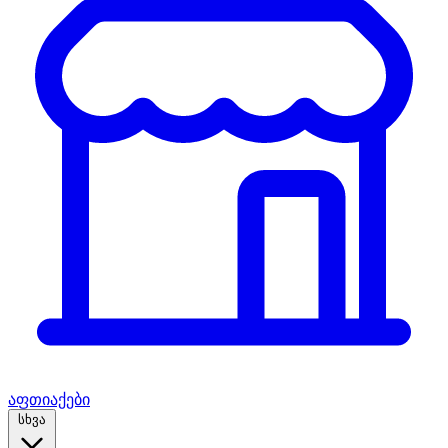
აფთიაქები
სხვა