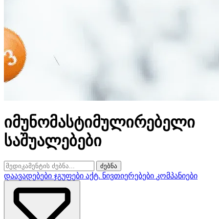
იმუნომასტიმულირებელი
საშუალებები
ძებნა
დაავადებები
ჯგუფები
აქტ. ნივთიერებები
კომპანიები