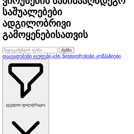
ვირუსების საწინააღმდეგო
საშუალებები
ადგილობრივი
გამოყენებისათვის
ძებნა
დაავადებები
ჯგუფები
აქტ. ნივთიერებები
კომპანიები
ჯგუფით ფილტრაცია