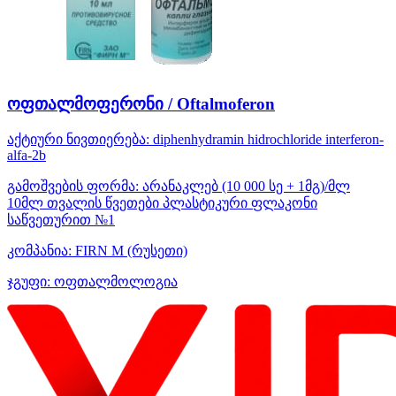
ოფთალმოფერონი / Oftalmoferon
აქტიური ნივთიერება:
diphenhydramin hidrochloride
interferon-
alfa-2b
გამოშვების ფორმა:
არანაკლებ (10 000 სე + 1მგ)/მლ
10მლ თვალის წვეთები პლასტიკური ფლაკონი
საწვეთურით №1
კომპანია:
FIRN M
(რუსეთი)
ჯგუფი:
ოფთალმოლოგია