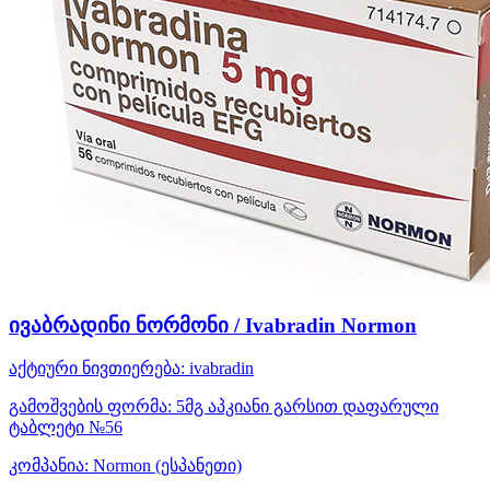
ივაბრადინი ნორმონი / Ivabradin Normon
აქტიური ნივთიერება:
ivabradin
გამოშვების ფორმა:
5მგ აპკიანი გარსით დაფარული
ტაბლეტი №56
კომპანია:
Normon
(ესპანეთი)