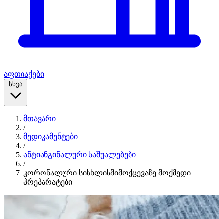
აფთიაქები
სხვა
მთავარი
/
მედიკამენტები
/
ანტიანგინალური საშუალებები
/
კორონალური სისხლისმიმოქცევაზე მოქმედი
პრეპარატები