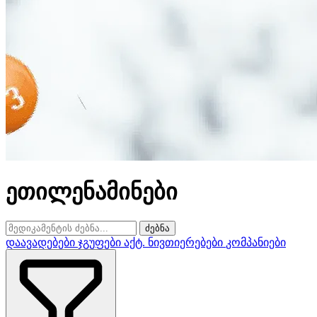
ეთილენამინები
ძებნა
დაავადებები
ჯგუფები
აქტ. ნივთიერებები
კომპანიები