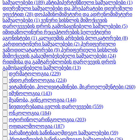
საშუალებები
(189)
ანტიჰიპერტენზიული საშუალებები
(1)
დიურეზული საშუალებები და პრეპარატები დიურეზული
ეფექტით
(28)
დოპამინომიმეტური და ადრენომიმეტური
საშუალებები
(1)
ვენური სისხლის მიმოქცევის
დარღვევების დროს გამოსაყენებელი საშულებები
(5)
იმიდაზოლინური რეცეპტორების სელექტიური
აგონისტები
(1)
კალციუმის არხების ბლოკატორები
(8)
კარდიოტონური საშუალებები
(2)
პერიფერიული
ვაზოდილატატორები
(9)
პერიფერიული სისხლის
მიმოქცევის გასაუმჯობესებელი საშუალებები
(24)
რითმისა და გამტარებლობის დარღვევის დროს
გამოსაყენებელი საშულებები
(13)
დერმატოლოგია
(229)
ენდოკრინოლოგია
(224)
ვიტამინები, პოლივიტამინები, მიკროელემენტები
(260)
იმუნოლოგია
(143)
მეანობა, გინეკოლოგია
(144)
ნივთიერებათა ცვლის დარღვევები
(559)
ონკოლოგია
(184)
ოტორინოლარინგოლოგია
(203)
ოფთალმოლოგია
(187)
პარაზიტების საწინააღმდეგო საშუალებები
(59)
პროტოზოების საწინააღმდეგო საშუალებები
(26)