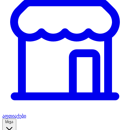
აფთიაქები
სხვა