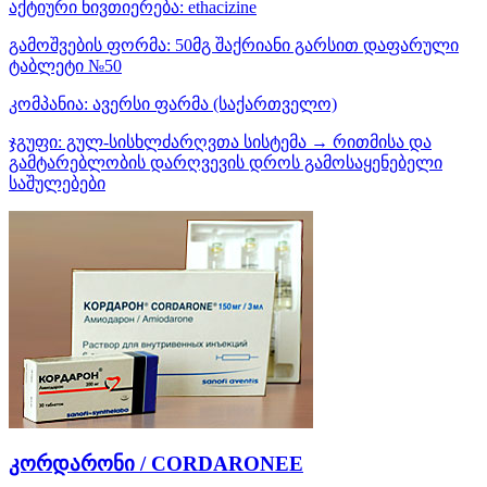
აქტიური ნივთიერება:
ethacizine
გამოშვების ფორმა:
50მგ შაქრიანი გარსით დაფარული
ტაბლეტი №50
კომპანია:
ავერსი ფარმა
(საქართველო)
ჯგუფი:
გულ-სისხლძარღვთა სისტემა → რითმისა და
გამტარებლობის დარღვევის დროს გამოსაყენებელი
საშულებები
კორდარონი / CORDARONEE