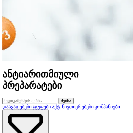
ანტიარითმიული
პრეპარატები
ძებნა
დაავადებები
ჯგუფები
აქტ. ნივთიერებები
კომპანიები