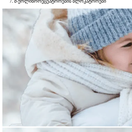
მ-ქოლინორეცეპტორების ბლოკატორები