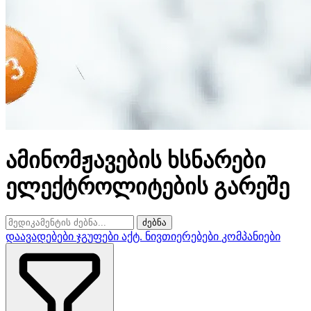
ამინომჟავების ხსნარები
ელექტროლიტების გარეშე
ძებნა
დაავადებები
ჯგუფები
აქტ. ნივთიერებები
კომპანიები