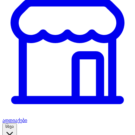
აფთიაქები
სხვა