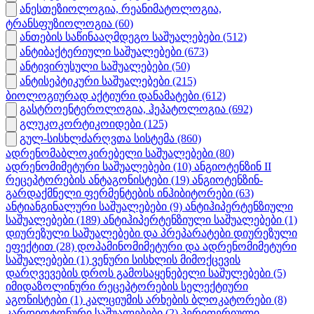
ანესთეზიოლოგია, რეანიმატოლოგია,
ტრანსფუზიოლოგია
(60)
ანთების საწინააღმდეგო საშუალებები
(512)
ანტიბაქტერიული საშუალებები
(673)
ანტივირუსული საშუალებები
(50)
ანტისეპტიკური საშუალებები
(215)
ბიოლოგიურად აქტიური დანამატები
(612)
გასტროენტეროლოგია, ჰეპატოლოგია
(692)
გლუკოკორტიკოიდები
(125)
გულ-სისხლძარღვთა სისტემა
(860)
ადრენომაბლოკირებელი საშუალებები
(80)
ადრენომიმეტური საშუალებები
(10)
ანგიოტენზინ II
რეცეპტორების ანტაგონისტები
(19)
ანგიოტენზინ-
გარდაქმნელი ფერმენტების ინჰიბიტორები
(63)
ანტიანგინალური საშუალებები
(9)
ანტიჰიპერტენზიული
საშუალებები
(189)
ანტიჰიპერტენზიული საშუალებები
(1)
დიურეზული საშუალებები და პრეპარატები დიურეზული
ეფექტით
(28)
დოპამინომიმეტური და ადრენომიმეტური
საშუალებები
(1)
ვენური სისხლის მიმოქცევის
დარღვევების დროს გამოსაყენებელი საშულებები
(5)
იმიდაზოლინური რეცეპტორების სელექტიური
აგონისტები
(1)
კალციუმის არხების ბლოკატორები
(8)
კარდიოტონური საშუალებები
(2)
პერიფერიული