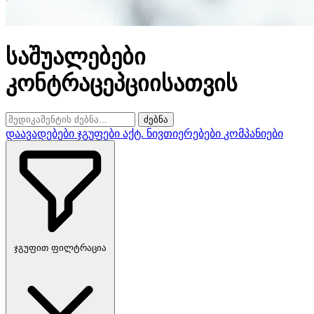
საშუალებები
კონტრაცეპციისათვის
ძებნა
დაავადებები
ჯგუფები
აქტ. ნივთიერებები
კომპანიები
ჯგუფით ფილტრაცია