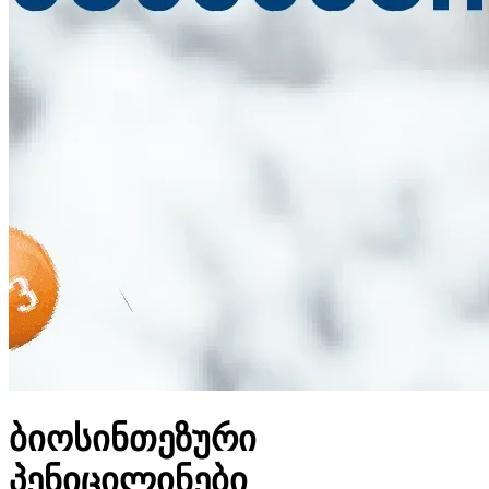
ბიოსინთეზური
პენიცილინები