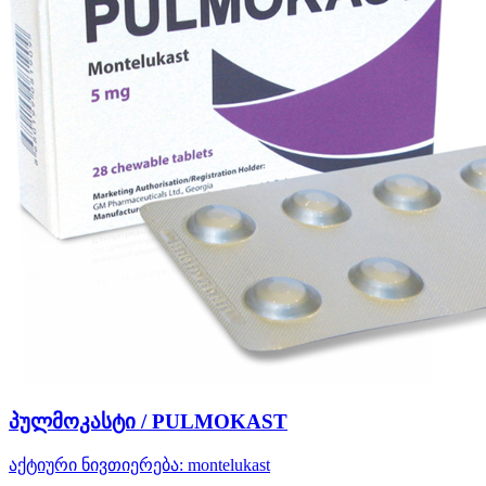
პულმოკასტი / PULMOKAST
აქტიური ნივთიერება:
montelukast