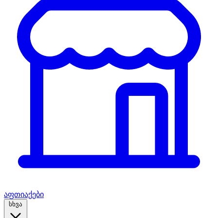
აფთიაქები
სხვა