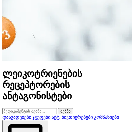
ლეიკოტრიენების
რეცეპტორების
ანტაგონისტები
ძებნა
დაავადებები
ჯგუფები
აქტ. ნივთიერებები
კომპანიები