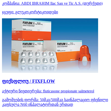
კომპანია:
ABDI IBRAHIM Ilac San ve Tic A.S.
(თურქეთი)
ჯგუფი:
გლუკოკორტიკოიდები
ფიქსფლოუ / FIXFLOW
აქტიური ნივთიერება:
fluticasone propionate
salmeterol
გამოშვების ფორმა:
50მკგ/500მკგ საინჰალაციო ფხვნილი
კაფსულა N60 ინჰალატორთან ერთად