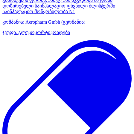
გამოშვების ფორმა:
50მკგ+500 მკგ/დოზა 60 დოზა
დოზირებული საინჰალაციო ფხვნილი ბლისტერში
საინჰალაციო მოწყობილობა N1
კომპანია:
Aeropharm Gmbh
(გერმანია)
ჯგუფი:
გლუკოკორტიკოიდები