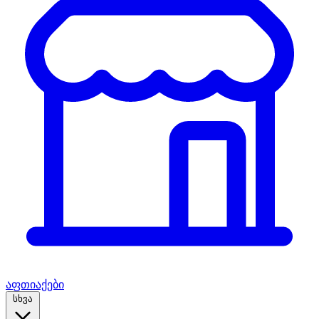
აფთიაქები
სხვა