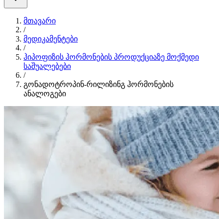
მთავარი
/
მედიკამენტები
/
ჰიპოფიზის ჰორმონების პროდუქციაზე მოქმედი
საშუალებები
/
გონადოტროპინ-რილიზინგ ჰორმონების
ანალოგები