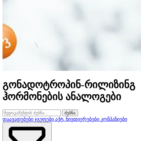
გონადოტროპინ-რილიზინგ
ჰორმონების ანალოგები
ძებნა
დაავადებები
ჯგუფები
აქტ. ნივთიერებები
კომპანიები