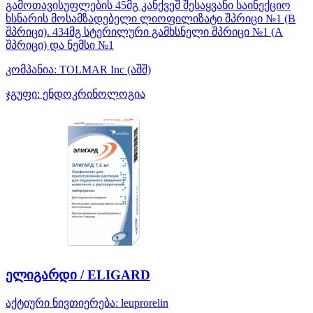
გამოთავისუფლების 45მგ კანქვეშ შესაყვანი საინექციო
ხსნარის მოსამზადებელი ლიოფილიზატი შპრიცი №1 (B
შპრიცი). 434მგ სტერილური გამხსნელი შპრიცი №1 (A
შპრიცი) და ნემსი №1
კომპანია:
TOLMAR Inc
(აშშ)
ჯგუფი:
ენდოკრინოლოგია
ელიგარდი / ELIGARD
აქტიური ნივთიერება:
leuprorelin