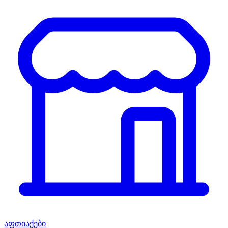
აფთიაქები