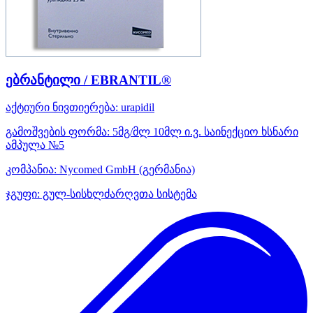
ებრანტილი / EBRANTIL®
აქტიური ნივთიერება:
urapidil
გამოშვების ფორმა:
5მგ/მლ 10მლ ი.ვ. საინექციო ხსნარი
ამპულა №5
კომპანია:
Nycomed GmbH
(გერმანია)
ჯგუფი:
გულ-სისხლძარღვთა სისტემა