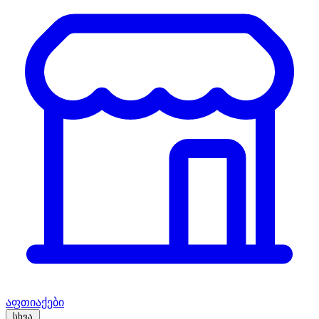
აფთიაქები
სხვა