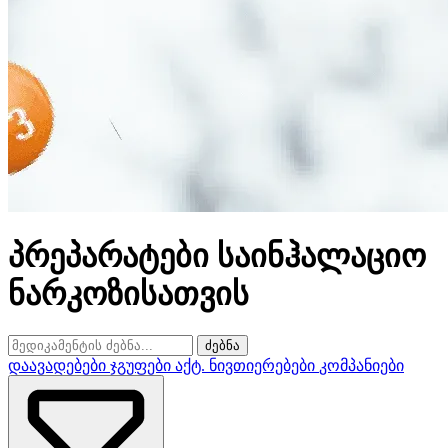
პრეპარატები საინჰალაციო
ნარკოზისათვის
ძებნა
დაავადებები
ჯგუფები
აქტ. ნივთიერებები
კომპანიები