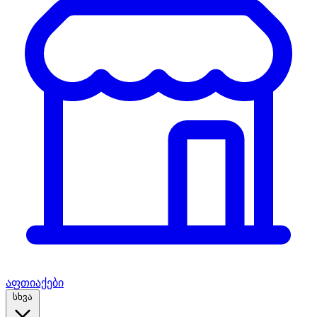
აფთიაქები
სხვა