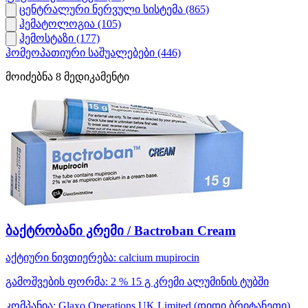
ცენტრალური ნერვული სისტემა
(865)
ჰემატოლოგია
(105)
ჰემოსტაზი
(177)
ჰომეოპათიური საშუალებები
(446)
მოიძებნა
8
მედიკამენტი
ბაქტრობანი კრემი / Bactroban Cream
აქტიური ნივთიერება:
calcium mupirocin
გამოშვების ფორმა:
2 % 15 გ კრემი ალუმინის ტუბში
კომპანია:
Glaxo Operations UK Limited
(დიდი ბრიტანეთი)