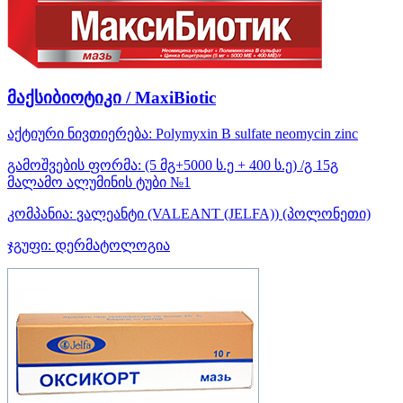
მაქსიბიოტიკი / MaxiBiotic
აქტიური ნივთიერება:
Polymyxin B sulfate
neomycin
zinc
გამოშვების ფორმა:
(5 მგ+5000 ს.ე + 400 ს.ე) /გ 15გ
მალამო ალუმინის ტუბი №1
კომპანია:
ვალეანტი (VALEANT (JELFA))
(პოლონეთი)
ჯგუფი:
დერმატოლოგია