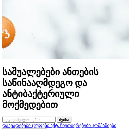
საშუალებები ანთების
საწინააღმდეგო და
ანტიბაქტერიული
მოქმედებით
ძებნა
დაავადებები
ჯგუფები
აქტ. ნივთიერებები
კომპანიები