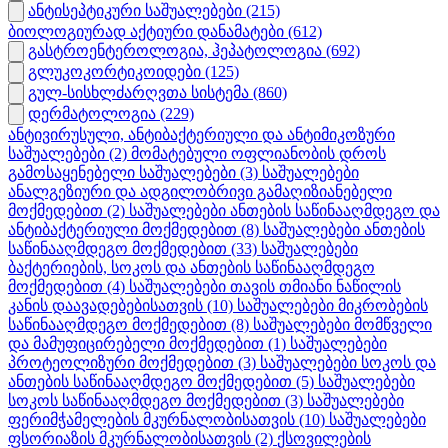
ანტისეპტიკური საშუალებები
(215)
ბიოლოგიურად აქტიური დანამატები
(612)
გასტროენტეროლოგია, ჰეპატოლოგია
(692)
გლუკოკორტიკოიდები
(125)
გულ-სისხლძარღვთა სისტემა
(860)
დერმატოლოგია
(229)
ანტივირუსული, ანტიბაქტერიული და ანტიმიკოზური
საშუალებები
(2)
მომატებული ოფლიანობის დროს
გამოსაყენებელი საშუალებები
(3)
საშუალებები
ანალგეზიური და ადგილობრივი გამაღიზიანებელი
მოქმედებით
(2)
საშუალებები ანთების საწინააღმდეგო და
ანტიბაქტერიული მოქმედებით
(8)
საშუალებები ანთების
საწინააღმდეგო მოქმედებით
(33)
საშუალებები
ბაქტერიების, სოკოს და ანთების საწინააღმდეგო
მოქმედებით
(4)
საშუალებები თავის თმიანი ნაწილის
კანის დაავადებებისათვის
(10)
საშუალებები მიკრობების
საწინააღმდეგო მოქმედებით
(8)
საშუალებები მომწველი
და მამუფიცირებელი მოქმედებით
(1)
საშუალებები
პროტეოლიზური მოქმედებით
(3)
საშუალებები სოკოს და
ანთების საწინააღმდეგო მოქმედებით
(5)
საშუალებები
სოკოს საწინააღმდეგო მოქმედებით
(3)
საშუალებები
ფერიმჭამელების მკურნალობისათვის
(10)
საშუალებები
ფსორიაზის მკურნალობისათვის
(2)
ქსოვილების