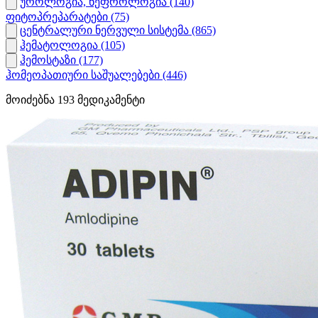
უროლოგია, ნეფროლოგია
(140)
ფიტოპრეპარატები
(75)
ცენტრალური ნერვული სისტემა
(865)
ჰემატოლოგია
(105)
ჰემოსტაზი
(177)
ჰომეოპათიური საშუალებები
(446)
მოიძებნა
193
მედიკამენტი