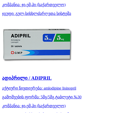
კომპანია:
ჯი-ემ-პი
(საქართველო)
ჯგუფი:
გულ-სისხლძარღვთა სისტემა
ადიპრილი / ADIPRIL
აქტიური ნივთიერება:
amlodipine
lisinopril
გამოშვების ფორმა:
5მგ/5მგ ტაბლეტი №30
კომპანია:
ჯი-ემ-პი
(საქართველო)