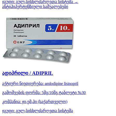
ჯგუფი:
გულ-სისხლძარღვთა სისტემა →
ანტიჰიპერტენზიული საშუალებები
ადიპრილი / ADIPRIL
აქტიური ნივთიერება:
amlodipine
lisinopril
გამოშვების ფორმა:
5მგ/10მგ ტაბლეტი №30
კომპანია:
ჯი-ემ-პი
(საქართველო)
ჯგუფი:
გულ-სისხლძარღვთა სისტემა