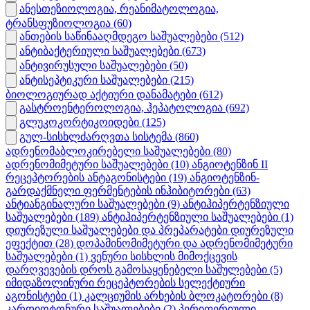
ანესთეზიოლოგია, რეანიმატოლოგია,
ტრანსფუზიოლოგია
(60)
ანთების საწინააღმდეგო საშუალებები
(512)
ანტიბაქტერიული საშუალებები
(673)
ანტივირუსული საშუალებები
(50)
ანტისეპტიკური საშუალებები
(215)
ბიოლოგიურად აქტიური დანამატები
(612)
გასტროენტეროლოგია, ჰეპატოლოგია
(692)
გლუკოკორტიკოიდები
(125)
გულ-სისხლძარღვთა სისტემა
(860)
ადრენომაბლოკირებელი საშუალებები
(80)
ადრენომიმეტური საშუალებები
(10)
ანგიოტენზინ II
რეცეპტორების ანტაგონისტები
(19)
ანგიოტენზინ-
გარდაქმნელი ფერმენტების ინჰიბიტორები
(63)
ანტიანგინალური საშუალებები
(9)
ანტიჰიპერტენზიული
საშუალებები
(189)
ანტიჰიპერტენზიული საშუალებები
(1)
დიურეზული საშუალებები და პრეპარატები დიურეზული
ეფექტით
(28)
დოპამინომიმეტური და ადრენომიმეტური
საშუალებები
(1)
ვენური სისხლის მიმოქცევის
დარღვევების დროს გამოსაყენებელი საშულებები
(5)
იმიდაზოლინური რეცეპტორების სელექტიური
აგონისტები
(1)
კალციუმის არხების ბლოკატორები
(8)
კარდიოტონური საშუალებები
(2)
პერიფერიული