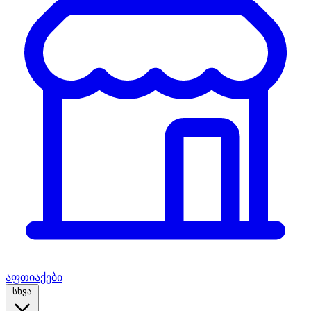
აფთიაქები
სხვა