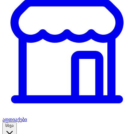
აფთიაქები
სხვა