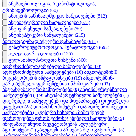
ანესთეზიოლოგია, რეანიმატოლოგია,
ტრანსფუზიოლოგია
(60)
ანთების საწინააღმდეგო საშუალებები
(512)
ანტიბაქტერიული საშუალებები
(673)
ანტივირუსული საშუალებები
(50)
ანტისეპტიკური საშუალებები
(215)
ბიოლოგიურად აქტიური დანამატები
(611)
გასტროენტეროლოგია, ჰეპატოლოგია
(692)
გლუკოკორტიკოიდები
(125)
გულ-სისხლძარღვთა სისტემა
(860)
ადრენომაბლოკირებელი საშუალებები
(80)
ადრენომიმეტური საშუალებები
(10)
ანგიოტენზინ II
რეცეპტორების ანტაგონისტები
(19)
ანგიოტენზინ-
გარდაქმნელი ფერმენტების ინჰიბიტორები
(63)
ანტიანგინალური საშუალებები
(9)
ანტიჰიპერტენზიული
საშუალებები
(189)
ანტიჰიპერტენზიული საშუალებები
(1)
დიურეზული საშუალებები და პრეპარატები დიურეზული
ეფექტით
(28)
დოპამინომიმეტური და ადრენომიმეტური
საშუალებები
(1)
ვენური სისხლის მიმოქცევის
დარღვევების დროს გამოსაყენებელი საშულებები
(5)
იმიდაზოლინური რეცეპტორების სელექტიური
აგონისტები
(1)
კალციუმის არხების ბლოკატორები
(8)
კარდიოტონური საშუალებები
(2)
პერიფერიული