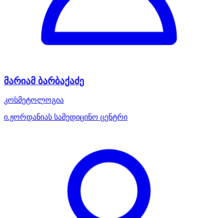
მარიამ ბარბაქაძე
კოსმეტოლოგია
ი.ჟორდანიას სამედიცინო ცენტრი