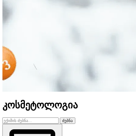
კოსმეტოლოგია
ძებნა