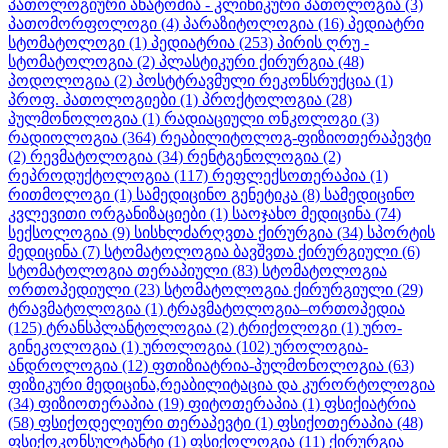
პათოლოგიური ანატომია - კლინიკური პათოლოგია
(3)
პათომორფოლოგი
(4)
პარაზიტოლოგია
(16)
პედიატრი
სტომატოლოგი
(1)
პედიატრია
(253)
პირის ღრუ -
სტომატოლოგია
(2)
პლასტიკური ქირურგია
(48)
პოდოლოგია
(2)
პოსტტრავმული რეკონსრუქცია
(1)
პროფ. პათოლოგიები
(1)
პროქტოლოგია
(28)
პულმონოლოგია
(1)
რადიაციული ონკოლოგი
(3)
რადიოლოგია
(364)
რეაბილიტოლოგ-ფიზიოთერაპევტი
(2)
რევმატოლოგია
(34)
რენტგენოლოგია
(2)
რეპროდუქტოლოგია
(117)
რეფლექსოთერაპია
(1)
რითმოლოგი
(1)
სამედიცინო გენეტიკა
(8)
სამედიცინო
კვლევითი ორგანიზაციები
(1)
საოჯახო მედიცინა
(74)
სექსოლოგია
(9)
სისხლძარღვთა ქირურგია
(34)
სპორტის
მედიცინა
(7)
სტომატოლოგია ბავშვთა ქირურგიული
(6)
სტომატოლოგია თერაპიული
(83)
სტომატოლოგია
ორთოპედიული
(23)
სტომატოლოგია ქირურგიული
(29)
ტრავმატოლოგია
(1)
ტრავმატოლოგია–ორთოპედია
(125)
ტრანსპლანტოლოგია
(2)
ტრიქოლოგი
(1)
ურო-
გინეკოლოგია
(1)
უროლოგია
(102)
უროლოგია-
ანდროლოგია
(12)
ფთიზიატრია-პულმონოლოგია
(63)
ფიზიკური მედიცინა,რეაბილიტაცია და კურორტოლოგია
(34)
ფიზიოთერაპია
(19)
ფიტოთერაპია
(1)
ფსიქიატრია
(58)
ფსიქოდელიური თერაპევტი
(1)
ფსიქოთერაპია
(48)
ფსიქოკონსულტანტი
(1)
ფსიქოლოგია
(11)
ქირურგია