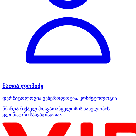
ნათია ლომიძე
დერმატოლოგია-ვენეროლოგია, კოსმეტოლოგია
წმინდა მიქაელ მთავარანგელოზის სახელობის
კლინიკური საავადმყოფო