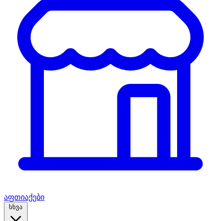
აფთიაქები
სხვა