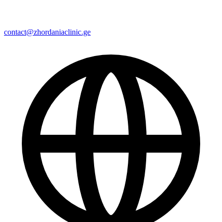
contact@zhordaniaclinic.ge