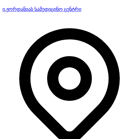
ი.ჟორდანიას სამედიცინო ცენტრი