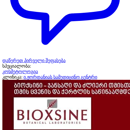
დაწერეთ პირველი შეფასება
სპეციალობა:
კოსმეტოლოგია
კლინიკა:
ი.ჟორდანიას სამედიცინო ცენტრი