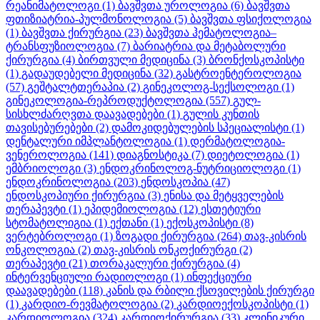
რეანიმატოლოგი
(1)
ბავშვთა უროლოგია
(6)
ბავშვთა
ფთიზიატრია-პულმონოლოგია
(5)
ბავშვთა ფსიქოლოგია
(1)
ბავშვთა ქირურგია
(23)
ბავშვთა ჰემატოლოგია–
ტრანსფუზიოლოგია
(7)
ბარიატრია და მეტაბოლური
ქირურგია
(4)
ბირთვული მედიცინა
(3)
ბრონქოსკოპისტი
(1)
გადაუდებელი მედიცინა
(32)
გასტროენტეროლოგია
(57)
გეშტალტთერაპია
(2)
გინეკოლოგ-სექსოლოგი
(1)
გინეკოლოგია-რეპროდუქტოლოგია
(557)
გულ-
სისხლძარღვთა დაავადებები
(1)
გულის კუნთის
თავისებურებები
(2)
დამოკიდებულების სპეციალისტი
(1)
დენტალური იმპლანტოლოგია
(1)
დერმატოლოგია-
ვენეროლოგია
(141)
დიაგნოსტიკა
(7)
დიეტოლოგია
(1)
ემბრიოლოგი
(3)
ენდოკრინოლოგ-ნუტრიციოლოგი
(1)
ენდოკრინოლოგია
(203)
ენდოსკოპია
(47)
ენდოსკოპიური ქირურგია
(3)
ენისა და მეტყველების
თერაპევტი
(1)
ეპიდემიოლოგია
(12)
ესთეტიური
სტომატოლიგია
(1)
ექთანი
(1)
ექოსკოპისტი
(8)
ვერტებროლოგი
(1)
ზოგადი ქირურგია
(264)
თავ-კისრის
ონკოლოგია
(2)
თავ-კისრის ონკოქირურგი
(2)
თერაპევტი
(21)
თორაკალური ქირურგია
(4)
ინტერვენციული რადიოლოგი
(1)
ინფექციური
დაავადებები
(118)
კანის და რბილი ქსოვილების ქირურგი
(1)
კარდიო-რევმატოლოგია
(2)
კარდიოექოსკოპისტი
(1)
კარდიოლოგია
(324)
კარდიოქირურგია
(33)
კლინიკური