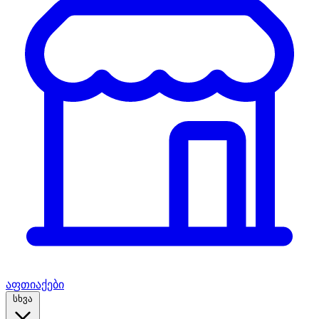
აფთიაქები
სხვა