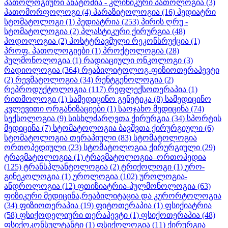
პათოლოგიური ანატომია - კლინიკური პათოლოგია
(3)
პათომორფოლოგი
(4)
პარაზიტოლოგია
(16)
პედიატრი
სტომატოლოგი
(1)
პედიატრია
(253)
პირის ღრუ -
სტომატოლოგია
(2)
პლასტიკური ქირურგია
(48)
პოდოლოგია
(2)
პოსტტრავმული რეკონსრუქცია
(1)
პროფ. პათოლოგიები
(1)
პროქტოლოგია
(28)
პულმონოლოგია
(1)
რადიაციული ონკოლოგი
(3)
რადიოლოგია
(364)
რეაბილიტოლოგ-ფიზიოთერაპევტი
(2)
რევმატოლოგია
(34)
რენტგენოლოგია
(2)
რეპროდუქტოლოგია
(117)
რეფლექსოთერაპია
(1)
რითმოლოგი
(1)
სამედიცინო გენეტიკა
(8)
სამედიცინო
კვლევითი ორგანიზაციები
(1)
საოჯახო მედიცინა
(74)
სექსოლოგია
(9)
სისხლძარღვთა ქირურგია
(34)
სპორტის
მედიცინა
(7)
სტომატოლოგია ბავშვთა ქირურგიული
(6)
სტომატოლოგია თერაპიული
(83)
სტომატოლოგია
ორთოპედიული
(23)
სტომატოლოგია ქირურგიული
(29)
ტრავმატოლოგია
(1)
ტრავმატოლოგია–ორთოპედია
(125)
ტრანსპლანტოლოგია
(2)
ტრიქოლოგი
(1)
ურო-
გინეკოლოგია
(1)
უროლოგია
(102)
უროლოგია-
ანდროლოგია
(12)
ფთიზიატრია-პულმონოლოგია
(63)
ფიზიკური მედიცინა,რეაბილიტაცია და კურორტოლოგია
(34)
ფიზიოთერაპია
(19)
ფიტოთერაპია
(1)
ფსიქიატრია
(58)
ფსიქოდელიური თერაპევტი
(1)
ფსიქოთერაპია
(48)
ფსიქოკონსულტანტი
(1)
ფსიქოლოგია
(11)
ქირურგია