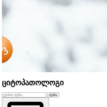
ციტოპათოლოგი
ძებნა