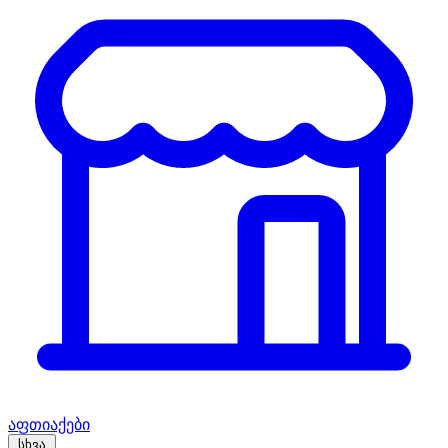
აფთიაქები
სხვა