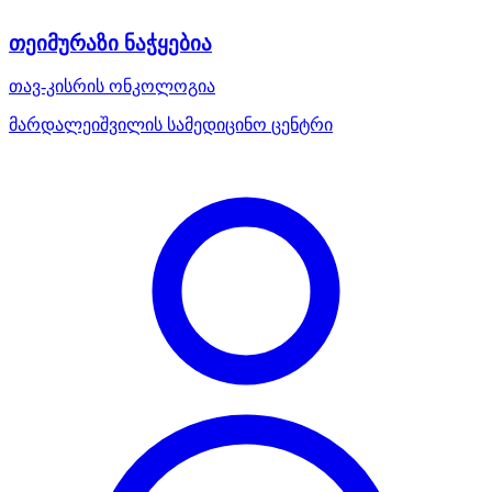
თეიმურაზი ნაჭყებია
თავ-კისრის ონკოლოგია
მარდალეიშვილის სამედიცინო ცენტრი