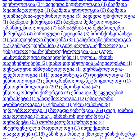
ნევროლოგია
(34)
ბავშვთა ნეფროლოგია
(4)
ბავშვთა
რეანიმატოლოგი
(1)
ბავშვთა უროლოგია
(6)
ბავშვთა
ფთიზიატრია-პულმონოლოგია
(5)
ბავშვთა ფსიქოლოგია
(1)
ბავშვთა ქირურგია
(23)
ბავშვთა ჰემატოლოგია–
ტრანსფუზიოლოგია
(7)
ბარიატრია და მეტაბოლური
ქირურგია
(4)
ბირთვული მედიცინა
(3)
ბრონქოსკოპისტი
(1)
გადაუდებელი მედიცინა
(32)
გასტროენტეროლოგია
(57)
გეშტალტთერაპია
(2)
გინეკოლოგ-სექსოლოგი
(1)
გინეკოლოგია-რეპროდუქტოლოგია
(557)
გულ-
სისხლძარღვთა დაავადებები
(1)
გულის კუნთის
თავისებურებები
(2)
დამოკიდებულების სპეციალისტი
(1)
დენტალური იმპლანტოლოგია
(1)
დერმატოლოგია-
ვენეროლოგია
(141)
დიაგნოსტიკა
(7)
დიეტოლოგია
(1)
ემბრიოლოგი
(3)
ენდოკრინოლოგ-ნუტრიციოლოგი
(1)
ენდოკრინოლოგია
(203)
ენდოსკოპია
(47)
ენდოსკოპიური ქირურგია
(3)
ენისა და მეტყველების
თერაპევტი
(1)
ეპიდემიოლოგია
(12)
ესთეტიური
სტომატოლიგია
(1)
ექთანი
(1)
ექოსკოპისტი
(8)
ვერტებროლოგი
(1)
ზოგადი ქირურგია
(264)
თავ-კისრის
ონკოლოგია
(2)
თავ-კისრის ონკოქირურგი
(2)
თერაპევტი
(21)
თორაკალური ქირურგია
(4)
ინტერვენციული რადიოლოგი
(1)
ინფექციური
დაავადებები
(118)
კანის და რბილი ქსოვილების ქირურგი