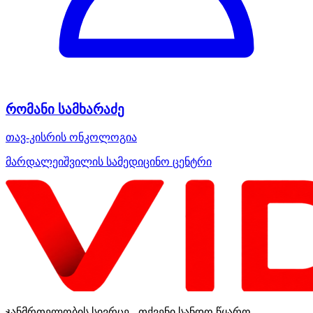
რომანი სამხარაძე
თავ-კისრის ონკოლოგია
მარდალეიშვილის სამედიცინო ცენტრი
ჯანმრთელობის სივრცე - თქვენი სანდო წყარო