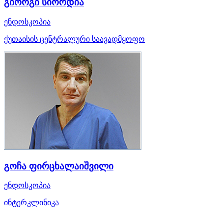
გიორგი სიორდია
ენდოსკოპია
ქუთაისის ცენტრალური საავადმყოფო
გოჩა ფირცხალაიშვილი
ენდოსკოპია
ინტერკლინიკა