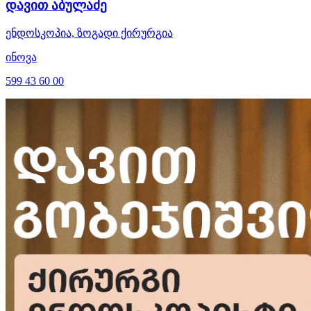
დავით აბულაძე
ენდოსკოპია, ზოგადი ქირურგია
ინოვა
599 43 60 00