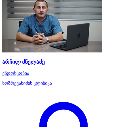
არჩილ ძნელაძე
ენდოსკოპია
ხოზრევანიძის კლინიკა