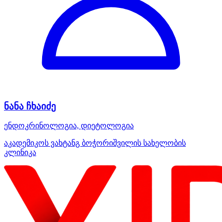
ნანა ჩხაიძე
ენდოკრინოლოგია, დიეტოლოგია
აკადემიკოს ვახტანგ ბოჭორიშვილის სახელობის
კლინიკა