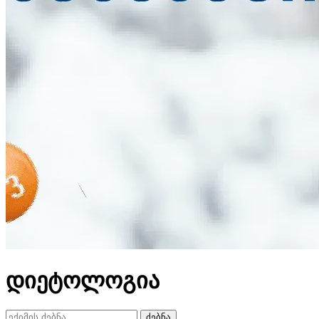
დიეტოლოგია
ძებნა