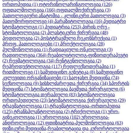
ორთოპედია
(1)
ოტორინოლარინგოლოგია
(126)
ოფთალმოლოგია
(166)
ოფთალმოქირურგია
(3)
პათოლოგიური ანატომია - კლინიკური პათოლოგია
(3)
პათომორფოლოგი
(4)
პარაზიტოლოგია
(16)
პედიატრი
სტომატოლოგი
(1)
პედიატრია
(253)
პირის ღრუ -
სტომატოლოგია
(2)
პლასტიკური ქირურგია
(48)
პოდოლოგია
(2)
პოსტტრავმული რეკონსრუქცია
(1)
პროფ. პათოლოგიები
(1)
პროქტოლოგია
(28)
პულმონოლოგია
(1)
რადიაციული ონკოლოგი
(3)
რადიოლოგია
(364)
რეაბილიტოლოგ-ფიზიოთერაპევტი
(2)
რევმატოლოგია
(34)
რენტგენოლოგია
(2)
რეპროდუქტოლოგია
(117)
რეფლექსოთერაპია
(1)
რითმოლოგი
(1)
სამედიცინო გენეტიკა
(8)
სამედიცინო
კვლევითი ორგანიზაციები
(1)
საოჯახო მედიცინა
(74)
სექსოლოგია
(9)
სისხლძარღვთა ქირურგია
(34)
სპორტის
მედიცინა
(7)
სტომატოლოგია ბავშვთა ქირურგიული
(6)
სტომატოლოგია თერაპიული
(83)
სტომატოლოგია
ორთოპედიული
(23)
სტომატოლოგია ქირურგიული
(29)
ტრავმატოლოგია
(1)
ტრავმატოლოგია–ორთოპედია
(125)
ტრანსპლანტოლოგია
(2)
ტრიქოლოგი
(1)
ურო-
გინეკოლოგია
(1)
უროლოგია
(102)
უროლოგია-
ანდროლოგია
(12)
ფთიზიატრია-პულმონოლოგია
(63)
ფიზიკური მედიცინა,რეაბილიტაცია და კურორტოლოგია