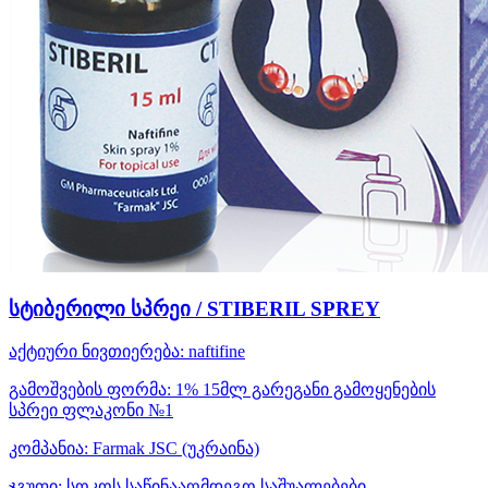
სტიბერილი სპრეი / STIBERIL SPREY
აქტიური ნივთიერება:
naftifine
გამოშვების ფორმა:
1% 15მლ გარეგანი გამოყენების
სპრეი ფლაკონი №1
კომპანია:
Farmak JSC
(უკრაინა)
ჯგუფი:
სოკოს საწინააღმდეგო საშუალებები