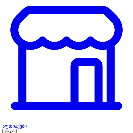
აფთიაქები
სხვა