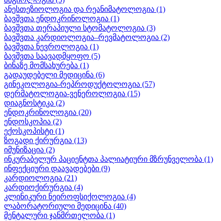
ანესთეზიოლოგია და რეანიმატოლოგია
(1)
ბავშვთა ენდოკრინოლოგია
(1)
ბავშვთა თერაპიული სტომატოლოგია
(3)
ბავშვთა კარდიოლოგია–რევმატოლოგია
(2)
ბავშვთა ნევროლოგია
(1)
ბავშვთა საავადმყოფო
(5)
ბინაზე მომსახურება
(1)
გადაუდებელი მედიცინა
(6)
გინეკოლოგია-რეპროდუქტოლოგია
(57)
დერმატოლოგია-ვენეროლოგია
(15)
დიაგნოსტიკა
(2)
ენდოკრინოლოგია
(20)
ენდოსკოპია
(2)
ექოსკოპისტი
(1)
ზოგადი ქირურგია
(13)
იმუნიზაცია
(2)
ინკურაბელურ პაციენტთა პალიატიური მზრუნველობა
(1)
ინფექციური დაავადებები
(9)
კარდიოლოგია
(21)
კარდიოქირურგია
(4)
კლინიკური ნეიროფსიქოლოგია
(4)
ლაბორატორიული მედიცინა
(40)
მენტალური ჯანმრთელობა
(1)