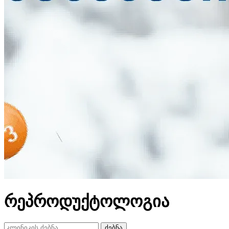
რეპროდუქტოლოგია
ძებნა