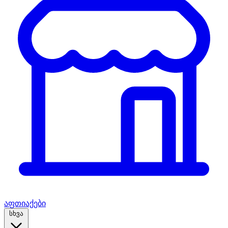
აფთიაქები
სხვა