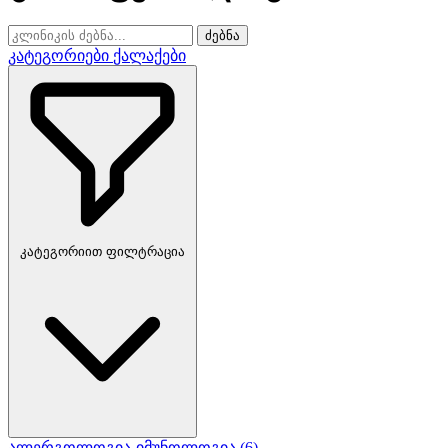
ძებნა
კატეგორიები
ქალაქები
კატეგორიით ფილტრაცია
ალერგოლოგია-იმუნოლოგია
(6)