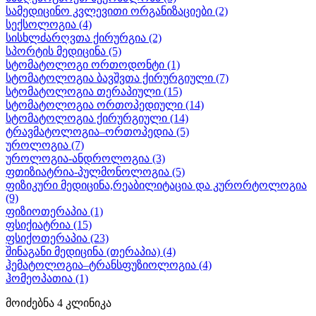
სამედიცინო კვლევითი ორგანიზაციები
(2)
სექსოლოგია
(4)
სისხლძარღვთა ქირურგია
(2)
სპორტის მედიცინა
(5)
სტომატოლოგი ორთოდონტი
(1)
სტომატოლოგია ბავშვთა ქირურგიული
(7)
სტომატოლოგია თერაპიული
(15)
სტომატოლოგია ორთოპედიული
(14)
სტომატოლოგია ქირურგიული
(14)
ტრავმატოლოგია–ორთოპედია
(5)
უროლოგია
(7)
უროლოგია-ანდროლოგია
(3)
ფთიზიატრია-პულმონოლოგია
(5)
ფიზიკური მედიცინა,რეაბილიტაცია და კურორტოლოგია
(9)
ფიზიოთერაპია
(1)
ფსიქიატრია
(15)
ფსიქოთერაპია
(23)
შინაგანი მედიცინა (თერაპია)
(4)
ჰემატოლოგია–ტრანსფუზიოლოგია
(4)
ჰომეოპათია
(1)
მოიძებნა
4
კლინიკა