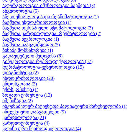
ალერგოლოგია-იმუნოლოგია ბავშვთა
(3)
ანგიოლოგია
(5)
ანესთეზიოლოგია და რეანიმატოლოგია
(1)
ბავშვთა ენდოკრინოლოგია
(1)
ბავშვთა თერაპიული სტომატოლოგია
(3)
ბავშვთა კარდიოლოგია–რევმატოლოგია
(2)
ბავშვთა ნევროლოგია
(1)
ბავშვთა საავადმყოფო
(5)
ბინაზე მომსახურება
(1)
გადაუდებელი მედიცინა
(6)
გინეკოლოგია-რეპროდუქტოლოგია
(57)
დერმატოლოგია-ვენეროლოგია
(15)
დიაგნოსტიკა
(2)
ენდოკრინოლოგია
(20)
ენდოსკოპია
(2)
ექოსკოპისტი
(1)
ზოგადი ქირურგია
(13)
იმუნიზაცია
(2)
ინკურაბელურ პაციენტთა პალიატიური მზრუნველობა
(1)
ინფექციური დაავადებები
(9)
კარდიოლოგია
(21)
კარდიოქირურგია
(4)
კლინიკური ნეიროფსიქოლოგია
(4)