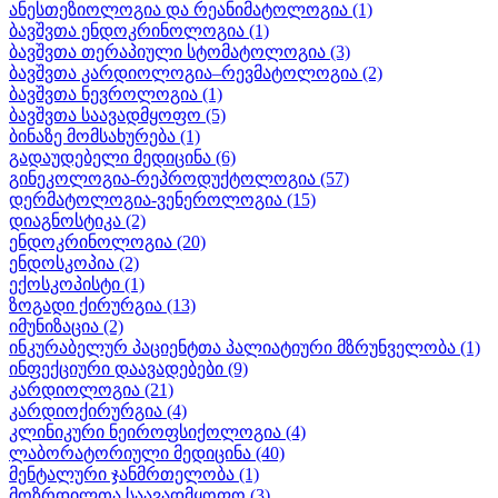
ანესთეზიოლოგია და რეანიმატოლოგია
(1)
ბავშვთა ენდოკრინოლოგია
(1)
ბავშვთა თერაპიული სტომატოლოგია
(3)
ბავშვთა კარდიოლოგია–რევმატოლოგია
(2)
ბავშვთა ნევროლოგია
(1)
ბავშვთა საავადმყოფო
(5)
ბინაზე მომსახურება
(1)
გადაუდებელი მედიცინა
(6)
გინეკოლოგია-რეპროდუქტოლოგია
(57)
დერმატოლოგია-ვენეროლოგია
(15)
დიაგნოსტიკა
(2)
ენდოკრინოლოგია
(20)
ენდოსკოპია
(2)
ექოსკოპისტი
(1)
ზოგადი ქირურგია
(13)
იმუნიზაცია
(2)
ინკურაბელურ პაციენტთა პალიატიური მზრუნველობა
(1)
ინფექციური დაავადებები
(9)
კარდიოლოგია
(21)
კარდიოქირურგია
(4)
კლინიკური ნეიროფსიქოლოგია
(4)
ლაბორატორიული მედიცინა
(40)
მენტალური ჯანმრთელობა
(1)
მოზრდილთა საავადმყოფო
(3)