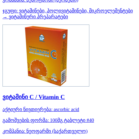
ჯგუფი:
ვიტამინები, პოლივიტამინები, მიკროელემენტები
→ ვიტამინური პრეპარატები
ვიტამინი С / Vitamin C
აქტიური ნივთიერება:
ascorbic acid
გამოშვების ფორმა:
100მგ ტაბლეტი #40
კომპანია:
ნეოფარმი
(საქართველო)