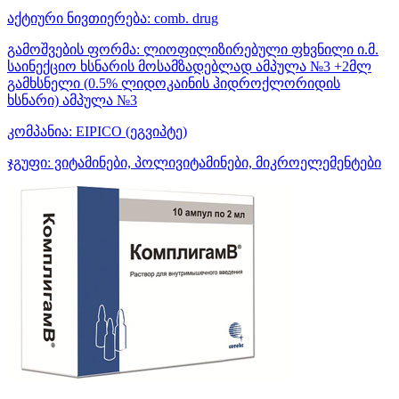
აქტიური ნივთიერება:
comb. drug
გამოშვების ფორმა:
ლიოფილიზირებული ფხვნილი ი.მ.
საინექციო ხსნარის მოსამზადებლად ამპულა №3 +2მლ
გამხსნელი (0.5% ლიდოკაინის ჰიდროქლორიდის
ხსნარი) ამპულა №3
კომპანია:
EIPICO
(ეგვიპტე)
ჯგუფი:
ვიტამინები, პოლივიტამინები, მიკროელემენტები