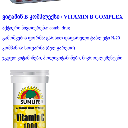
ვიტამინ B კომპლექსი / VITAMIN B COMPLEX
აქტიური ნივთიერება:
comb. drug
გამოშვების ფორმა:
გარსით დაფარული ტაბლეტი №20
კომპანია:
სოფარმა
(ბულგარეთი)
ჯგუფი:
ვიტამინები, პოლივიტამინები, მიკროელემენტები