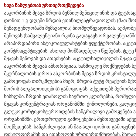
სხვა წამლებთან ურთიერთქმედება
ასკორბინის მჟავა ზრდის ბენზილპენიცილინის და ტეტრაც
დოზით 1 გ დღეში ზრდის ეთინილესტრადიოლის (მათ შო
შემადგენლობაში შემავალის) ბიოშეღწევადობას. აუმჯობე
შეწოვას (სამვალენტიანი რკინა გადაყავს ორვალენტიანში)
არაპირდაპირი ანტიკოაგულანტების ეფექტურობას. აცე
კონტრაცეპტივების, ახლად მომზადებული წვენების, ტუტე 
მჟავას შეწოვას და ათვისებას. აცეტილსალიცილის მჟავა
ასკორბინის მჟავას აბსორბციას. ხანმოკლე მოქმედები
მკურნალობის დროს ასკორბინის მჟავა ზრდის კრისტალური
გამოყოფას თირკმლების მიერ, ზრდის ტუტე რეაქციის მქო
შორის ალკალოიდების) გამოყოფას, აქვეითებს პერორალ
სისხლში. ზრდის ეთანოლის საერთო კლირენსს, რომელიც 
მჟავას კონცენტრაციას ორგანიზმში. ქინოლონები, კალც
გლუკოკორტიკოსტეროიდების ხანგრძლივი გამოყენება აქვ
ორგანიზმში. ერთდროული გამოყენების შემთხვევაში ა
მოქმედებას. ხანგრძლივად ან მაღალი დოზით გამოყენებ
დისულფირამის და ეთანოლის ურთიერთქმედებას. მაღა