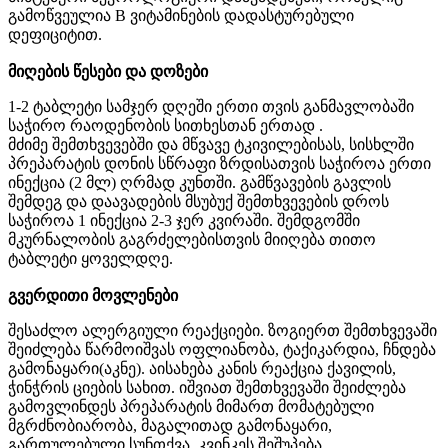
გამოწვეულია
B
ვიტამინების
დადასტურებული
დეფიციტით
.
მიღების
წესები
და
დოზები
1-2
ტაბლეტი
სამჯერ
დღეში
ერთი
თვის
განმავლობაში
საჭირო
რაოდენობის
სითხესთან
ერთად
.
მძიმე
შემთხვევებში
და
მწვავე
ტკივილებისას
,
სისხლში
პრეპარატის
დონის
სწრაფი
ზრდისათვის
საჭიროა
ერთი
ინექცია
(2
მლ
)
ღრმად
კუნთში
.
გამწვავების
გავლის
შემდეგ
და
დაავადების
მსუბუქ
შემთხვევების
დროს
საჭიროა
1
ინექცია
2-3
ჯერ
კვირაში
.
შემდგომში
მკურნალობის
გაგრძელებისთვის
მიიღება
თითო
ტაბლეტი
ყოველდღე
.
გვერდითი
მოვლენები
შესაძლო
ალერგიული
რეაქციები
.
ზოგიერთ
შემთხვევაში
შეიძლება
წარმოიშვას
ოფლიანობა
,
ტა
ქ
იკარდია
,
ჩნდება
გამონაყარი
(
აკნე
).
აისახება
კანის
რეაქცია
ქავილის
,
ჭინჭრის
ციების
სახით
.
იშვიათ
შემთხვევაში
შეიძლება
გამოვლინდეს
პრეპარატის
მიმართ
მომატებული
მგრძნობიარობა
,
მაგალითად
გამონაყარი
,
გართულებული
სუნთქვა
,
კვინკეს
შეშუპება
,