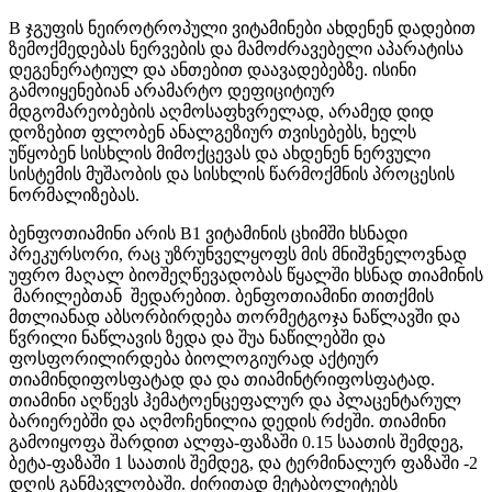
B
ჯგუფის
ნეიროტროპული
ვიტამინები
ახდენენ
დადებით
ზემოქმედებას
ნერვების
და
მამოძრავებელი
აპარატისა
დეგენერატიულ
და
ანთებით
დაავადებებზე
.
ისინი
გამოიყენებიან
არა
მარტო
დეფიციტიურ
მდგომარეობების
აღმოსაფხვრელად
,
არამედ
დიდ
დოზებით
ფლობენ
ანალგეზიურ
თვისებებს
,
ხელს
უწყობენ
სისხლის
მიმოქცევას
და
ახდენენ
ნერვული
სისტემის
მუშაობის
და
სისხლის
წარმოქმნის
პროცესის
ნორმალიზებას
.
ბენფოთიამინი
არის
B1
ვიტამინის
ცხიმში
ხსნადი
პრეკურსორი,
რაც
უზრუნველყოფს
მის
მნიშვნელოვნად
უფრო
მაღალ
ბიოშეღწევადობას
წყალში
ხსნად თიამინის
მარილებთან
შედარებით.
ბენფოთიამინი
თითქმის
მთლიანად
აბსორბირდება
თორმეტგოჯა
ნაწლავში
და
წვრილი ნაწლავის
ზედა
და
შუა
ნაწილებში და
ფოსფორილირდება
ბიოლოგიურად
აქტიურ
თიამინდიფოსფატად და
და
თიამინტრიფოსფატად
.
თიამინი
აღწევს
ჰემატოენცეფალურ
და
პლაცენტარულ
ბარიერებში
და
აღმოჩენილია
დედის
რძეში
.
თიამინი
გამოიყოფა
შარდით
ალფა
-
ფაზაში
0.15
საათის
შემდეგ
,
ბეტა
-
ფაზაში
1
საათის
შემდეგ,
და
ტერმინალურ ფაზაში -2
დღის
განმავლობაში.
ძირითად
მეტაბოლიტებს