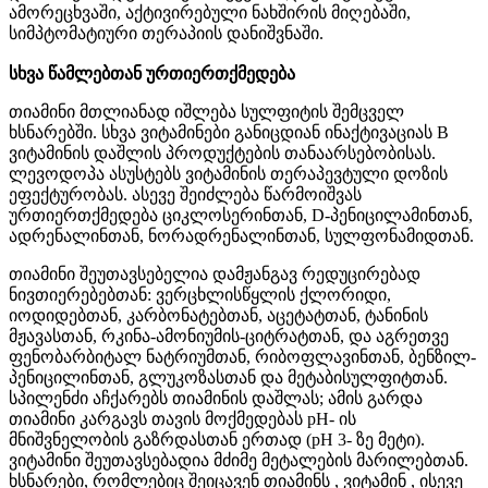
ამორეცხვაში
,
აქტივირებული
ნახშირის
მიღებაში
,
სიმპტომატიური
თერაპიის
დანიშვნაში
.
სხვა
წამლებთან
ურთიერთქმედება
თიამინი
მთლიანად
იშლება
სულფიტის
შემცველ
ხსნარებში
.
სხვა
ვიტამინები
განიცდიან
ინაქტივაციას
B
ვიტამინის
დაშლის
პროდუქტების
თანაარსებობისას
.
ლევოდოპა
ასუსტებს
ვიტამინის
თერაპევტული
დოზის
ეფექტურობას
.
ასევე
შეიძლება
წარმოიშვას
ურთიერთქმედება
ციკლოსერინთან
, D-
პენიცილამინთან
,
ადრენალინთან
,
ნორადრენალინთან
,
სულფონამიდთან
.
თიამინი
შეუთავსებელია
დამჟანგავ
რედუცირებად
ნივთიერებებთან
:
ვერცხლისწყლის
ქლორიდი
,
იოდიდებთან
,
კარბონატებთან
,
აცეტატთან
,
ტანინის
მჟავასთან
,
რკინა
-
ამონიუმის
-
ციტრატთან
,
და
აგრეთვე
ფენობარბიტალ
ნატრიუმთან
,
რიბოფლავინთან
,
ბენზილ
-
პენიცილინთან
,
გლუკოზასთან
და
მეტაბისულფიტთან
.
სპილენძი
აჩქარებს
თიამინის
დაშლას
;
ამის
გარდა
თიამინი
კარგავს
თავის
მოქმედებას
pH-
ის
მნიშვნელობის
გაზრდასთან
ერთად
(pH 3-
ზე
მეტი
).
ვიტამინი
შეუთავსებადია
მძიმე
მეტალების
მარილებთან
.
ხსნარები
,
რომლებიც
შეიცავენ
თიამინს
,
ვიტამინ
,
ისევე