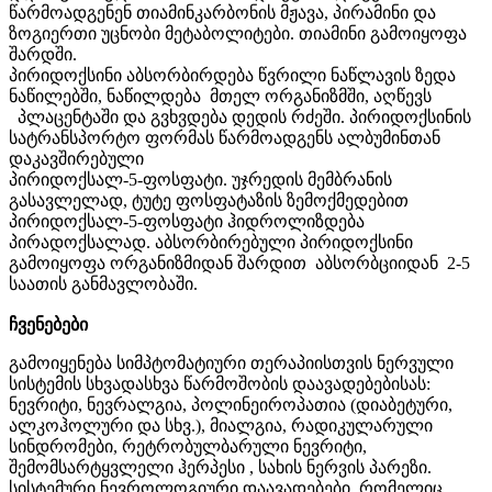
წარმოადგენენ
თიამინკარბონის მჟავა
,
პირამინი
და
ზოგიერთი
უცნობი
მეტაბოლიტები
.
თიამინი
გამოიყოფა
შარდში
.
პირიდოქსინი
აბსორბირდება წვრილი
ნაწლავის
ზედა
ნაწილებში, ნაწილდება
მთელ
ორგანიზმში, აღწევს
პლაცენტაში და
გვხვდება
დედის
რძეში
.
პირიდოქსინის
სატრანსპორტო
ფორმას წარმოადგენს ალბუმინთან
დაკავშირებული
პირიდოქსალ-5-
ფოსფატი.
უჯრედის
მემბრანის
გასავლელად
,
ტუტე
ფოსფატაზის
ზემოქმედებით
პირიდოქსალ-5-
ფოსფატი
ჰიდროლიზდება
პირადოქსალად. აბსორბირებული პირიდოქსინი
გამოიყოფა ორგანიზმიდან შარდით
აბსორბციიდან
2-5
საათის
განმავლობაში
.
ჩვენებები
გამოიყენება
სიმპტომატიური
თერაპიისთვის
ნერვული
სისტემის
სხვადასხვა
წარმოშობის
დაავადებებისას
:
ნევრიტი
,
ნევრალგია
,
პოლინეიროპათია
(
დიაბეტური
,
ალკოჰოლური
და
სხვ
.),
მიალგია
,
რადიკულარული
სინდრომები
,
რეტრობულბარული
ნევრიტი
,
შემომსარტყვლელი
ჰერპესი
,
სახის
ნერვის
პარეზი
.
სისტემური
ნევროლოგიური
დაავადებები
,
რომელიც