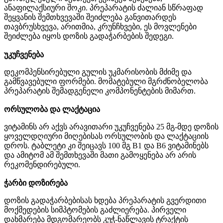
ანაფილაქსიური
შოკი
.
პრეპარატის
ძალიან
სწრაფად
შეყვანის
შემთხვევაში
შეიძლება
განვითარდეს
თავბრუსხვევა
,
არითმია
,
კრუნჩხვები
,
ეს
მოვლენები
შეიძლება
იყოს
დოზის
გადაჭარბების
შედეგი
.
უკუჩვენება
დეკომპენსირებული
გულის
უკმარისობის
მძიმე
და
გამწვავებული
ფორმები
.
მომატებული
მგრძნობელობა
პრეპარატის
შემადგენელი
კომპონენტების
მიმართ
.
ორსულობა
და
ლაქტაცია
ვიტამინს
არ
აქვს
არავითარი
უკუჩვენება
25
მგ
-
მდე
დოზის
ყოველდღიური
მიღებისას
ორსულობის
და
ლაქტაციის
დროს
.
ტაბლეტი კი
შეიცავს
100
მგ
B1
და
B6
ვიტამინებს
და
ამიტომ
ამ
შემთხევაში
მათი
გამოყენება
არ
არის
რეკომენდირებული
.
ჭარბი
დოზირება
დოზის
გადაჭარბებისას
ხდება
პრეპარატის
გვერდითი
მოქმედების
სიმპტომების
გაძლიერება
.
პირველი
დახმარება
მდგომარეობს
კუჭ
-
ნაწლავის
ტრაქტის