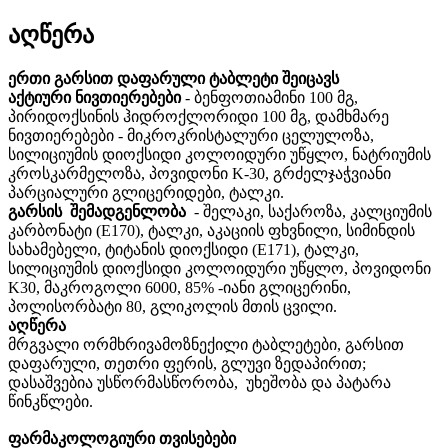
აღწერა
ერთი
გარსით დაფარული
ტაბლეტი
შეიცავს
აქტიური
ნივთიერებები
- ბენფოთიამინი 100
მგ
,
პირიდოქსინის
ჰიდროქლორიდი
100
მგ,
დამხმარე
ნივთიერებები
-
მიკროკრისტალური
ცელულოზა
,
სილიციუმის
დიოქსიდი
კოლოიდური
უწყლო
,
ნატრიუმის
კროსკარმელოზა
,
პოვიდონი
K-30,
გრძელჯაჭვიანი
პარციალური გლიცერიდები
,
ტალკი.
გარსის
შემადგენლობა
- შელაკი,
საქაროზა
,
კალციუმის
კარბონატი
(E170),
ტალკი
,
აკაციის
ფხვნილი
,
სიმინდის
სახამებელი
,
ტიტანის
დიოქსიდი
(E171),
ტალკი
,
სილიციუმის
დიოქსიდი
კოლოიდური
უწყლო
,
პოვიდონი
K30,
მაკროგოლი
6000, 85% -იანი
გლიცერინი
,
პოლისორბატი
80,
გლიკოლის
მთის
ცვილი.
აღწერა
მრგვალი
ორმხრივამოზნექილი ტაბლეტები,
გარსით
დაფარული
,
თეთრი
ფერის,
გლუვი
ზედაპირით
;
დასაშვებია
უსწორმასწორობა,
უხეშობა
და
პატარა
წინკწლები
.
ფარმაკოლოგიური
თვისებები