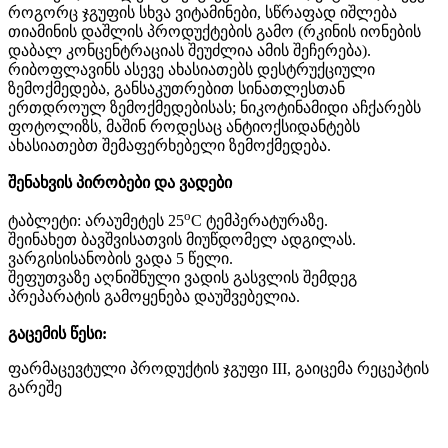
როგორც
ჯგუფის
სხვა
ვიტამინები
,
სწრაფად
იშლება
თ
იამინის
დაშლის
პროდუქტების
გამო
(
რკინის
იონების
დაბალ
კონცენტრაციას
შეუძლია
ამის
შეჩერება
).
რიბოფლავინს
ასევე
ახასიათებს
დესტრუქციული
ზემოქმედება
,
განსაკუთრებით
სინათლესთან
ერთდროულ
ზემოქმედებისას
;
ნიკოტინამიდი
აჩქარებს
ფოტოლიზს
,
მაშინ
როდესაც
ანტიოქსიდანტებს
ახასიათებთ
შემაფერხებელი
ზემოქმედება
.
შენახვის
პირობები
და
ვადები
o
ტაბლეტი
:
არაუმეტეს
25
C
ტემპერატურაზე
.
შეინახეთ
ბავშვისათვის
მიუწდომელ
ადგილას
.
ვარგისისანობის
ვადა
5
წელი
.
შეფუთვაზე
აღნიშნული
ვადის
გასვლის
შემდეგ
პრეპარატის
გამოყენება
დაუშვებელია
.
გაცემის წესი:
ფარმაცევტული პროდუქტის ჯგუფი
III, გაიცემა რეცეპტის
გარეშე