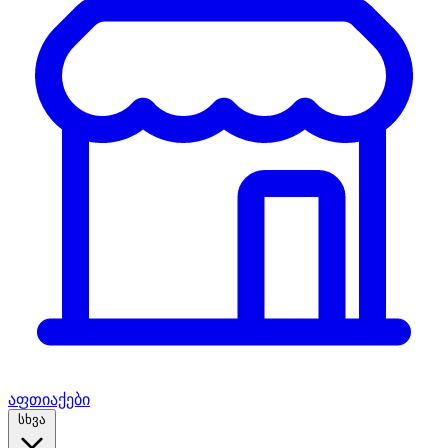
აფთიაქები
სხვა