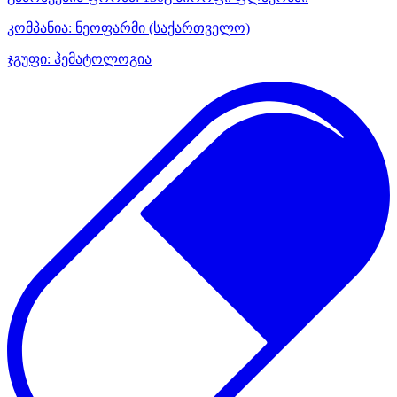
კომპანია:
ნეოფარმი
(საქართველო)
ჯგუფი:
ჰემატოლოგია