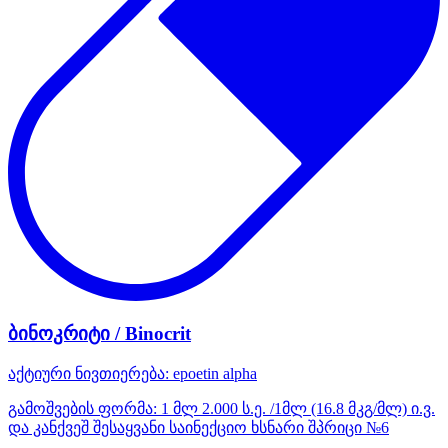
ბინოკრიტი / Binocrit
აქტიური ნივთიერება:
epoetin alpha
გამოშვების ფორმა:
1 მლ 2.000 ს.ე. /1მლ (16.8 მკგ/მლ) ი.ვ.
და კანქვეშ შესაყვანი საინექციო ხსნარი შპრიცი №6