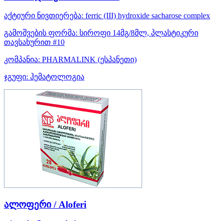
აქტიური ნივთიერება:
ferric (III) hydroxide sacharose complex
გამოშვების ფორმა:
სიროფი 14მგ/8მლ, პლასტიკური
თავსახურით #10
კომპანია:
PHARMALINK
(ესპანეთი)
ჯგუფი:
ჰემატოლოგია
ალოფერი / Aloferi