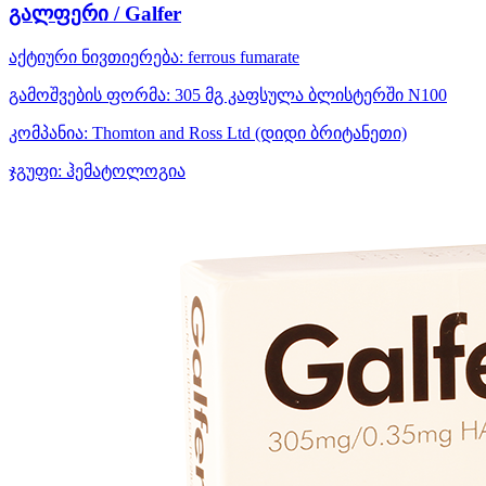
გალფერი / Galfer
აქტიური ნივთიერება:
ferrous fumarate
გამოშვების ფორმა:
305 მგ კაფსულა ბლისტერში N100
კომპანია:
Thomton and Ross Ltd
(დიდი ბრიტანეთი)
ჯგუფი:
ჰემატოლოგია