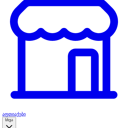
აფთიაქები
სხვა