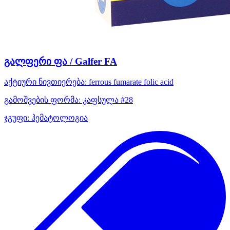
გალფერი ფა / Galfer FA
აქტიური ნივთიერება:
ferrous fumarate
folic acid
გამოშვების ფორმა:
კაფსულა #28
ჯგუფი:
ჰემატოლოგია